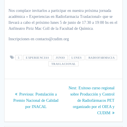
Nos complace invitarlos a participar en nuestra próxima jornada
académica » Experiencias en Radiofarmacia Traslacional» que se
llevará a cabo el próximo lunes 5 de junio de 17:30 a 19:00 hs en el
Anfiteatro Piriz Mac Coll de la Facultad de Química.
Inscripciones en contacto@cudim.org
5
EXPERIENCIAS
JUNIO
LUNES
RADIOFARMACIA
TRASLACIONAL
Navegación
Next
Next:
Exitoso curso regional
post:
de
Previous
Previous:
Postulación a
sobre Producción y Control
post:
Premio Nacional de Calidad
de Radiofármacos PET
entradas
por INACAL
organizado por el OIEA y
CUDIM