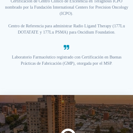
Certificación de Centro Clínico de Excelencia en Teragnosis ICPO
nombrado por la Fundación International Centers for Precision Oncology
(ICPO).
Centro de Referencia para administrar Radio Ligand Therapy (177Lu
DOTATATE y 177Lu PSMA) para Oncidium Foundation.
Laboratorio Farmacéutico registrado con Certificación en Buenas
Prácticas de Fabricación (GMP), otorgada por el MSP.