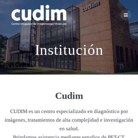
Skip
to
content
Institución
Cudim
CUDIM es un centro especializado en diagnóstico por
imágenes, tratamientos de alta complejidad e investigación
en salud.
Brindamos asistencia mediante estudios de PET-CT,