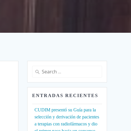
Search
for:
ENTRADAS RECIENTES
CUDIM presentó su Guía para la
selección y derivación de pacientes
a terapias con radiofármacos y dio
el primer paso hacia un consenso