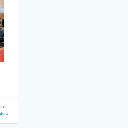
r del
aís