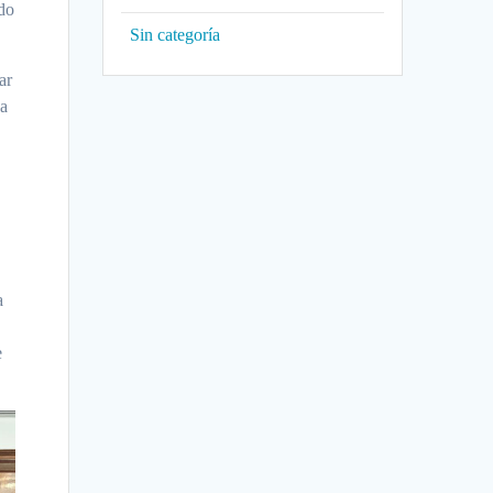
ndo
Sin categoría
ar
La
a
e