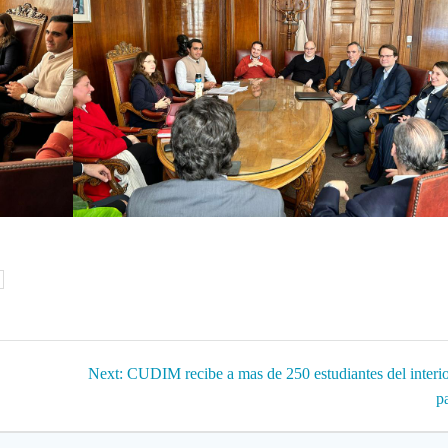
Next
Next:
CUDIM recibe a mas de 250 estudiantes del interio
post:
p