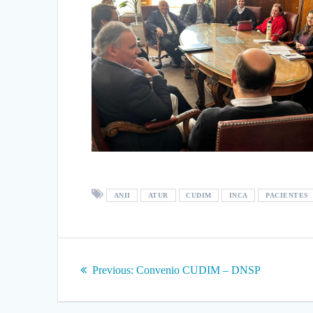
ANII
ATUR
CUDIM
INCA
PACIENTES
Navegación
Previous
Previous:
Convenio CUDIM – DNSP
de
post: