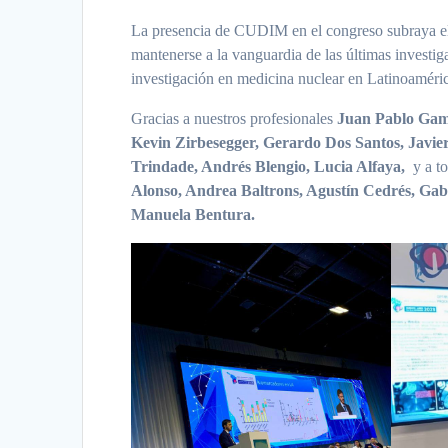
La presencia de CUDIM en el congreso subraya el 
mantenerse a la vanguardia de las últimas investig
investigación en medicina nuclear en Latinoaméri
Gracias a nuestros profesionales
Juan Pablo Gam
Kevin Zirbesegger, Gerardo Dos Santos, Javier
Trindade, Andrés Blengio, Lucia Alfaya,
y a t
Alonso, Andrea Baltrons, Agustín Cedrés, Gab
Manuela Bentura.