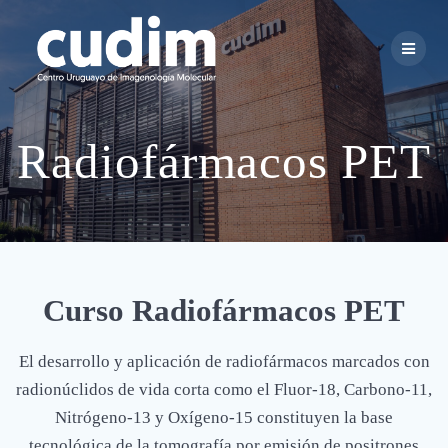
Skip
to
content
Radiofármacos PET
Curso Radiofármacos PET
El desarrollo y aplicación de radiofármacos marcados con
radionúclidos de vida corta como el Fluor-18, Carbono-11,
Nitrógeno-13 y Oxígeno-15 constituyen la base
tecnológica de la tomografía por emisión de positrones