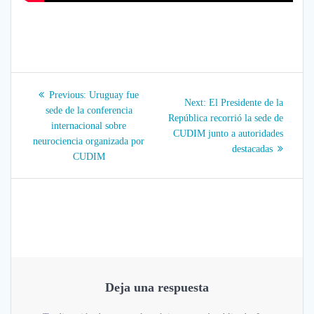
Navegación
Previous
Previous:
Uruguay fue
Next
Next:
El Presidente de la
post:
de
sede de la conferencia
post:
República recorrió la sede de
internacional sobre
CUDIM junto a autoridades
entradas
neurociencia organizada por
destacadas
CUDIM
Deja una respuesta