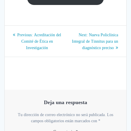
Navegación
Previous
Next
Previous:
Acreditación del
Next:
Nueva Policlínica
post:
post:
de
Comité de Ética en
Integral de Tinnitus para un
Investigación
diagnóstico preciso
entradas
Deja una respuesta
Tu dirección de correo electrónico no será publicada.
Los
campos obligatorios están marcados con
*